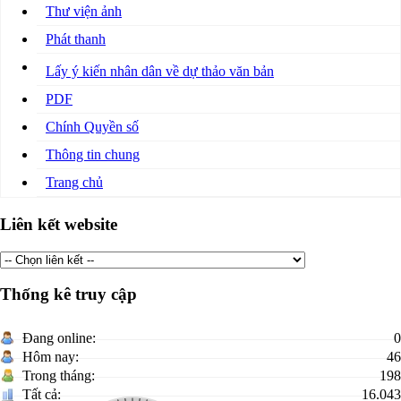
Thư viện ảnh
Phát thanh
Lấy ý kiến nhân dân về dự thảo văn bản
PDF
Chính Quyền số
Thông tin chung
Trang chủ
Liên kết website
Thống kê truy cập
Đang online:
0
Hôm nay:
46
Trong tháng:
198
Tất cả:
16.043