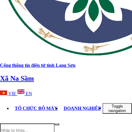
Cổng thông tin điện tử tỉnh Lạng Sơn
Xã Na Sầm
VIE
EN
Toggle
TỔ CHỨC BỘ MÁY
DOANH NGHIỆP
TIN TỨC -
navigation