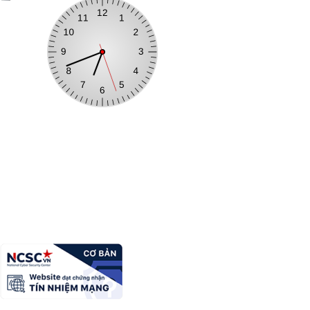
TRANG THÔNG TIN ĐIỆN TỬ XÃ NA SẦM
Trưởng Ban biên tập:
Hoàng Thanh Hoa
Địa chỉ:
Khu 2, xã Na Sầm, tỉnh Lạng Sơn
Điện thoại:
Email:
nasam@gmai.com