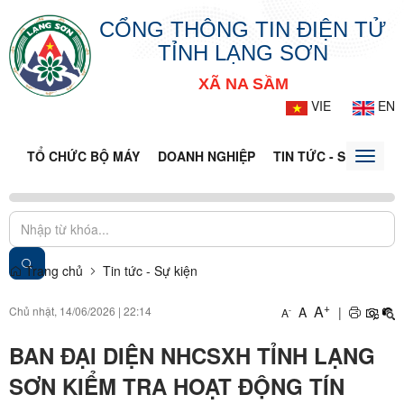
CỔNG THÔNG TIN ĐIỆN TỬ
TỈNH LẠNG SƠN
XÃ NA SẦM
VIE
EN
TỔ CHỨC BỘ MÁY
DOANH NGHIỆP
TIN TỨC - SỰ KIỆN
Toggle
naviga
Trang chủ
Tin tức - Sự kiện
+
A
Chủ nhật, 14/06/2026
|
22:14
A
|
-
A
BAN ĐẠI DIỆN NHCSXH TỈNH LẠNG
SƠN KIỂM TRA HOẠT ĐỘNG TÍN