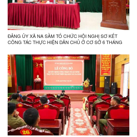
ĐẢNG ỦY XÃ NA SẦM TỔ CHỨC HỘI NGHỊ SƠ KẾT
CÔNG TÁC THỰC HIỆN DÂN CHỦ Ở CƠ SỞ 6 THÁNG
ĐẦU NĂM 2026