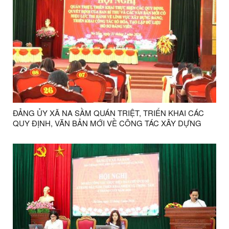
ĐẢNG ỦY XÃ NA SẦM QUÁN TRIỆT, TRIỂN KHAI CÁC
QUY ĐỊNH, VĂN BẢN MỚI VỀ CÔNG TÁC XÂY DỰNG
ĐẢNG