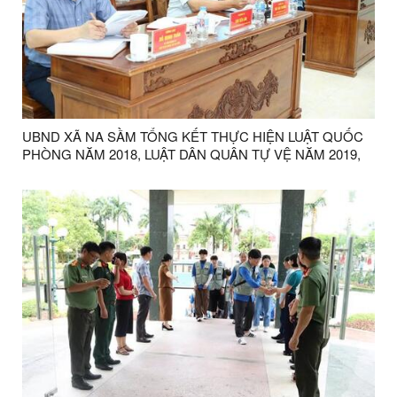
UBND XÃ NA SẦM TỔNG KẾT THỰC HIỆN LUẬT QUỐC
PHÒNG NĂM 2018, LUẬT DÂN QUÂN TỰ VỆ NĂM 2019,
LUẬT GIÁO DỤC QUỐC PHÒNG VÀ AN NINH NĂM 2013