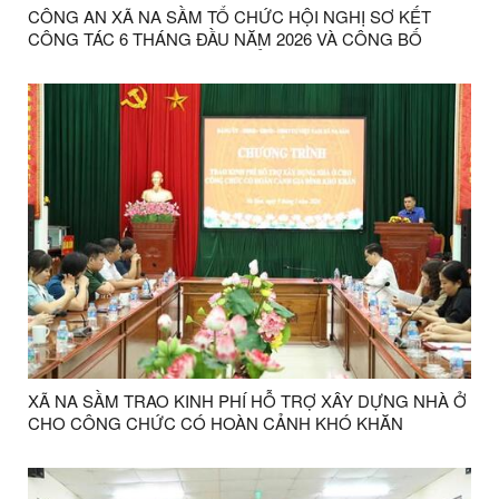
CÔNG AN XÃ NA SẦM TỔ CHỨC HỘI NGHỊ SƠ KẾT
CÔNG TÁC 6 THÁNG ĐẦU NĂM 2026 VÀ CÔNG BỐ
QUYẾT ĐỊNH CÔNG NHẬN TỔ ANTT CƠ SỞ
XÃ NA SẦM TRAO KINH PHÍ HỖ TRỢ XÂY DỰNG NHÀ Ở
CHO CÔNG CHỨC CÓ HOÀN CẢNH KHÓ KHĂN