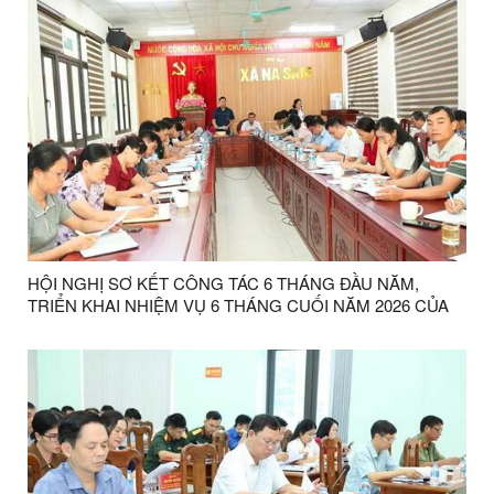
HỘI NGHỊ SƠ KẾT CÔNG TÁC 6 THÁNG ĐẦU NĂM,
TRIỂN KHAI NHIỆM VỤ 6 THÁNG CUỐI NĂM 2026 CỦA
UBND XÃ NA SẦM