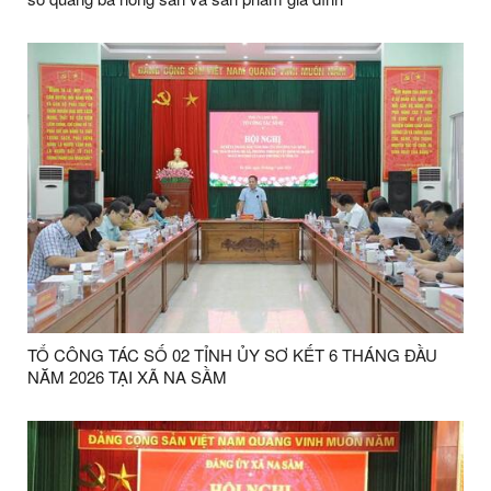
TỔ CÔNG TÁC SỐ 02 TỈNH ỦY SƠ KẾT 6 THÁNG ĐẦU
NĂM 2026 TẠI XÃ NA SẦM