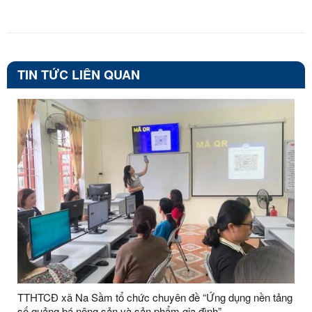
TIN TỨC LIÊN QUAN
TTHTCĐ xã Na Sầm tổ chức chuyên đề “Ứng dụng nền tảng
số quảng bá nông sản và sản phẩm gia đình”