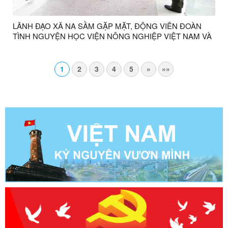
LÃNH ĐẠO XÃ NA SẦM GẶP MẶT, ĐỘNG VIÊN ĐOÀN
TÌNH NGUYỆN HỌC VIỆN NÔNG NGHIỆP VIỆT NAM VÀ
ĐẠI HỌC KANGWON (HÀN QUỐC)
1
2
3
4
5
»
»»