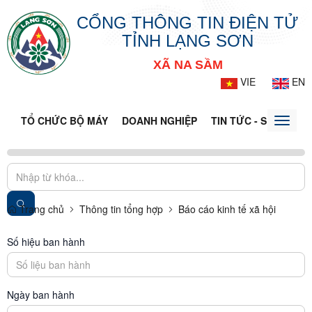
CỔNG THÔNG TIN ĐIỆN TỬ
TỈNH LẠNG SƠN
XÃ NA SẦM
VIE
EN
TỔ CHỨC BỘ MÁY
DOANH NGHIỆP
TIN TỨC - SỰ KIỆN
Toggle
naviga
Trang chủ
Thông tin tổng hợp
Báo cáo kinh tế xã hội
Số hiệu ban hành
Ngày ban hành