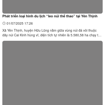
Phát triển loại hình du lịch “leo núi thể thao” tại Yên Thịnh
01/07/2025 17:26
Xã Yên Thịnh, huyện Hữu Lũng nằm giữa vùng núi đá vôi thuộc
dãy núi Cai Kinh hùng vĩ, diện tích tự nhiên là 5.580,58 ha chạy từ
Đông Bắc đến Đông Nam, cách trung tâm huyện 21 km về phía
Tây Bắc. Yên Thịnh được thiên nhiên ưu đãi cho những dãy núi
trùng điệp, những cánh đồng bát ngát, phù hợp phát ...