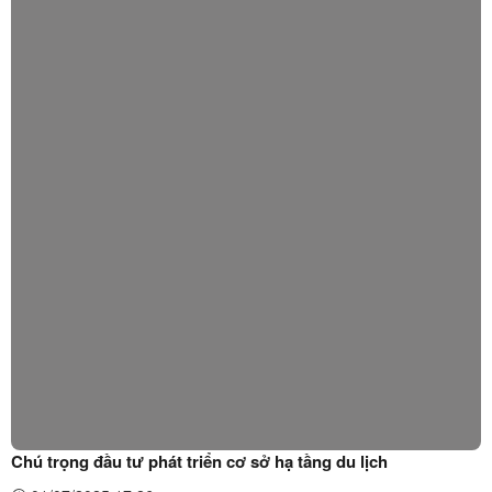
nhằm mục đích cầu trời cho mưa thuận, gió ...
Chú trọng đầu tư phát triển cơ sở hạ tầng du lịch