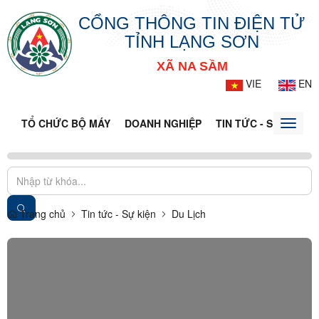
CỔNG THÔNG TIN ĐIỆN TỬ
TỈNH LẠNG SƠN
XÃ NA SẦM
VIE
EN
TỔ CHỨC BỘ MÁY
DOANH NGHIỆP
TIN TỨC - SỰ KIỆN
Toggle
naviga
Trang chủ
Tin tức - Sự kiện
Du Lịch