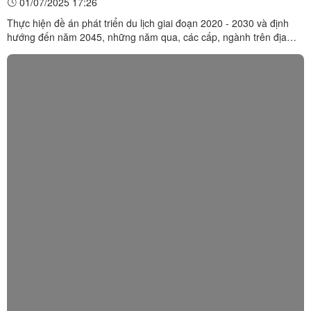
01/07/2025 17:26
Thực hiện đề án phát triển du lịch giai đoạn 2020 - 2030 và định
hướng đến năm 2045, những năm qua, các cấp, ngành trên địa
bàn huyện Cao Lộc đã quan tâm đầu tư cơ sở vật chất phục vụ
phát triển du lịch. Qua đó, địa bàn ngày càng thu hút đông đảo du
khách đến tham quan, trải nghiệm. Đoàn chuyên ...