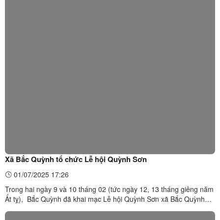
Xã Bắc Quỳnh tổ chức Lễ hội Quỳnh Sơn
01/07/2025 17:26
Trong hai ngày 9 và 10 tháng 02 (tức ngày 12, 13 tháng giêng năm
Ất tỵ), Bắc Quỳnh đã khai mạc Lễ hội Quỳnh Sơn xã Bắc Quỳnh
năm 2025.Lễ hội gồm có 2 phần: Phần "Lễ" diễn ra trang trọng với
nghi lễ cúng tế, gồm các lễ vật được dâng lên từ các thôn trong xã