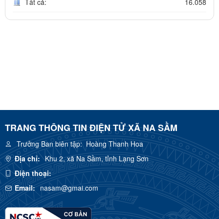
Tất cả:
16.058
TRANG THÔNG TIN ĐIỆN TỬ XÃ NA SẦM
Trưởng Ban biên tập:
Hoàng Thanh Hoa
Địa chỉ:
Khu 2, xã Na Sầm, tỉnh Lạng Sơn
Điện thoại:
Email:
nasam@gmai.com