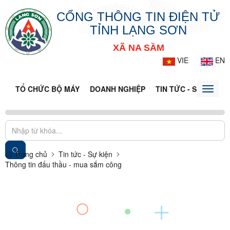
CỔNG THÔNG TIN ĐIỆN TỬ
TỈNH LẠNG SƠN
XÃ NA SẦM
VIE
EN
TỔ CHỨC BỘ MÁY
DOANH NGHIỆP
TIN TỨC - SỰ KIỆN
Toggle
naviga
Trang chủ
Tin tức - Sự kiện
Thông tin đấu thầu - mua sắm công