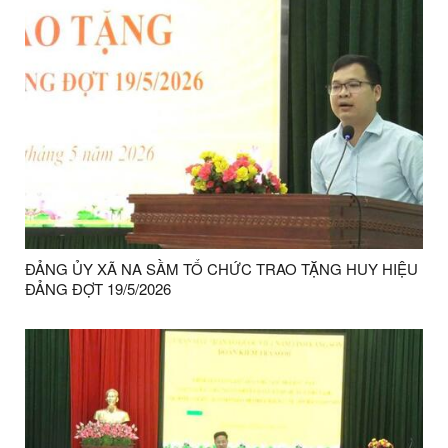
ĐẢNG ỦY XÃ NA SẦM TỔ CHỨC TRAO TẶNG HUY HIỆU
ĐẢNG ĐỢT 19/5/2026