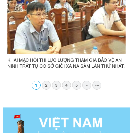
KHAI MẠC HỘI THI LỰC LƯỢNG THAM GIA BẢO VỆ AN
NINH TRẬT TỰ CƠ SỞ GIỎI XÃ NA SẦM LẦN THỨ NHẤT,
NĂM 2026.
1
2
3
4
5
»
»»