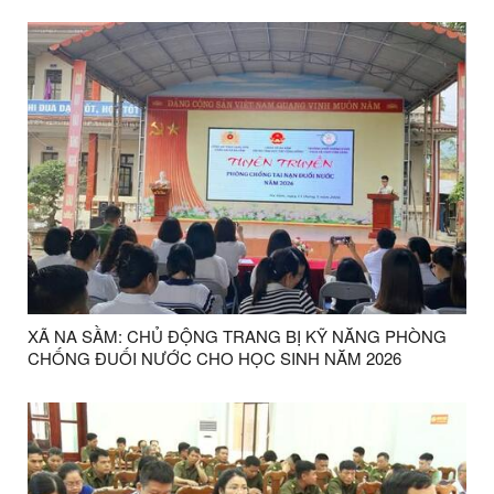
XÃ NA SẦM: CHỦ ĐỘNG TRANG BỊ KỸ NĂNG PHÒNG
CHỐNG ĐUỐI NƯỚC CHO HỌC SINH NĂM 2026