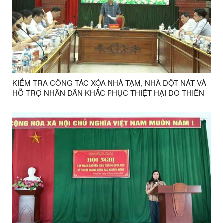
KIỂM TRA CÔNG TÁC XÓA NHÀ TẠM, NHÀ DỘT NÁT VÀ
HỖ TRỢ NHÂN DÂN KHẮC PHỤC THIỆT HẠI DO THIÊN
TAI TẠI CÁC XÃ NA SẦM, HOÀNG VĂN THỤ, THỤY
HÙNG