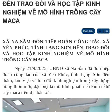
ĐẾN TRAO ĐỔI VÀ HỌC TẬP KINH
NGHIỆM VỀ MÔ HÌNH TRỒNG CÂY
MACA
Đọc bài
Lưu
XÃ NA SẦM ĐÓN TIẾP ĐOÀN CÔNG TÁC XÃ
YÊN PHÚC, TỈNH LẠNG SƠN ĐẾN TRAO ĐỔI
VÀ HỌC TẬP KINH NGHIỆM VỀ MÔ HÌNH
TRỒNG CÂY MACA
Ngày 21/9/2025, UBND xã Na Sầm
đã đón tiếp
đoàn công tác của xã Yên Phúc, tỉnh Lạng Sơn đến
thăm
, làm việc và trao đổi kinh nghiệm trong xây dựng
nông thôn mới, đặc biệt là mô hình phát triển kinh tế từ
cây maca trên địa bàn xã.