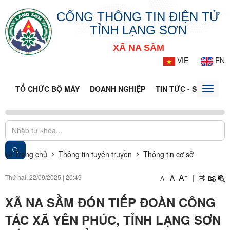
CỔNG THÔNG TIN ĐIỆN TỬ
TỈNH LẠNG SƠN
XÃ NA SẦM
VIE
EN
TỔ CHỨC BỘ MÁY
DOANH NGHIỆP
TIN TỨC - SỰ KIỆN
Toggle
naviga
Trang chủ
Thông tin tuyên truyền
Thông tin cơ sở
+
A
Thứ hai, 22/09/2025
|
20:49
A
|
-
A
XÃ NA SẦM ĐÓN TIẾP ĐOÀN CÔNG
TÁC XÃ YÊN PHÚC, TỈNH LẠNG SƠN