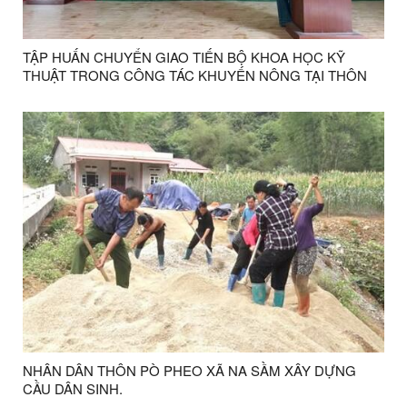
TẬP HUẤN CHUYỂN GIAO TIẾN BỘ KHOA HỌC KỸ
THUẬT TRONG CÔNG TÁC KHUYẾN NÔNG TẠI THÔN
ĐỒNG TÂN
NHÂN DÂN THÔN PÒ PHEO XÃ NA SẦM XÂY DỰNG
CẦU DÂN SINH.