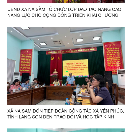
UBND XÃ NA SẦM TỔ CHỨC LỚP ĐÀO TẠO NÂNG CAO
NĂNG LỰC CHO CỘNG ĐỒNG TRIỂN KHAI CHƯƠNG
TRÌNH MTQG PHÁT TRIỂN KT-XH VÙNG ĐỒNG BÀO
DÂN TỘC THIỂU SỐ VÀ MIỀN NÚI NĂM 2025
XÃ NA SẦM ĐÓN TIẾP ĐOÀN CÔNG TÁC XÃ YÊN PHÚC,
TỈNH LẠNG SƠN ĐẾN TRAO ĐỔI VÀ HỌC TẬP KINH
NGHIỆM VỀ MÔ HÌNH TRỒNG CÂY MACA