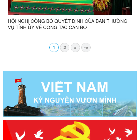
HỘI NGHỊ CÔNG BỐ QUYẾT ĐỊNH CỦA BAN THƯỜNG
VỤ TỈNH ỦY VỀ CÔNG TÁC CÁN BỘ
1
2
»
»»