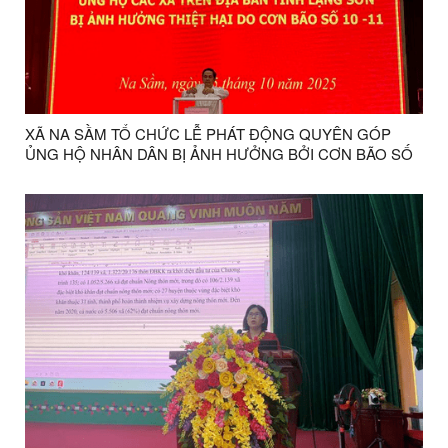
XÃ NA SẦM TỔ CHỨC LỄ PHÁT ĐỘNG QUYÊN GÓP
ỦNG HỘ NHÂN DÂN BỊ ẢNH HƯỞNG BỞI CƠN BÃO SỐ
11 (MATMO)