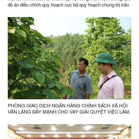
đồ án điều chỉnh quy hoạch cục bộ quy hoạch chung thị trấn
Na Sầm và các xã Hoàng Việt, Bắc Hùng (sau sắp xếp xã
Na Sầm)
PHÒNG GIAO DỊCH NGÂN HÀNG CHÍNH SÁCH XÃ HỘI
VĂN LÃNG ĐẨY MẠNH CHO VAY GIẢI QUYẾT VIỆC LÀM,
GÓP PHẦN PHÁT TRIỂN KINH TẾ ĐỊA PHƯƠNG