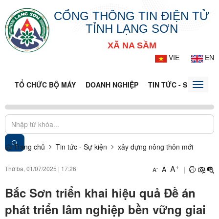
CỔNG THÔNG TIN ĐIỆN TỬ
TỈNH LẠNG SƠN
XÃ NA SẦM
VIE
EN
TỔ CHỨC BỘ MÁY
DOANH NGHIỆP
TIN TỨC - SỰ KIỆN
Toggle
naviga
Trang chủ
Tin tức - Sự kiện
xây dựng nông thôn mới
+
A
Thứ ba, 01/07/2025
|
17:26
A
|
-
A
Bắc Sơn triển khai hiệu quả Đề án
phát triển lâm nghiệp bền vững giai