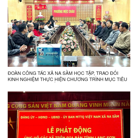
ĐOÀN CÔNG TÁC XÃ NA SẦM HỌC TẬP, TRAO ĐỔI
KINH NGHIỆM THỰC HIỆN CHƯƠNG TRÌNH MỤC TIÊU
QUỐC GIA PHÁT TRIỂN KINH TẾ - XÃ HỘI VÙNG ĐỒNG
BÀO DÂN TỘC THIỂU SỐ VÀ MIỀN NÚI