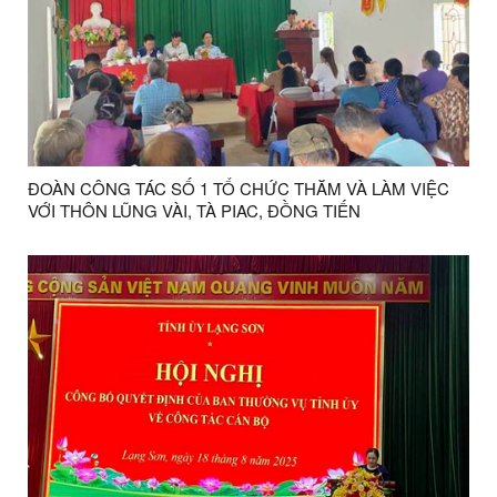
ĐOÀN CÔNG TÁC SỐ 1 TỔ CHỨC THĂM VÀ LÀM VIỆC
VỚI THÔN LŨNG VÀI, TÀ PIAC, ĐỒNG TIẾN