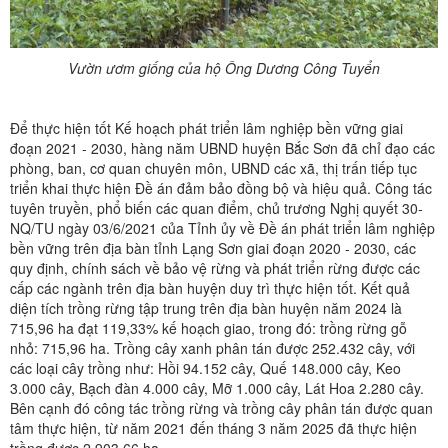
Vườn ươm giống của hộ Ông Dương Công Tuyển
Để thực hiện tốt Kế hoạch phát triển lâm nghiệp bền vững giai
đoạn 2021 - 2030, hàng năm
UBND huyện Bắc Sơn đã chỉ đạo các
phòng, ban, cơ quan chuyên môn, UBND các xã, thị trấn tiếp tục
triển khai thực hiện Đề án đảm bảo đồng bộ và hiệu quả. Công tác
tuyên truyền, phổ biến các quan điểm, chủ trương Nghị quyết 30-
NQ/TU ngày 03/6/2021 của Tỉnh ủy về Đề án phát triển lâm nghiệp
bền vững trên địa bàn tỉnh Lạng Sơn giai đoạn 2020 - 2030, các
quy định, chính sách về bảo vệ rừng và phát triển rừng được các
cấp các ngành trên địa bàn huyện duy trì thực hiện tốt. Kết quả
diện tích trồng rừng tập trung trên địa bàn huyện năm 2024 là
715,96 ha đạt 119,33% kế hoạch giao, trong đó: trồng rừng gỗ
nhỏ: 715,96 ha. Trồng cây xanh phân tán được 252.432 cây, với
các loại cây trồng như: Hồi 94.152 cây, Quế 148.000 cây, Keo
3.000 cây, Bạch đàn 4.000 cây, Mỡ 1.000 cây, Lát Hoa 2.280 cây.
Bên cạnh đó công tác trồng rừng và trồng cây phân tán được quan
tâm thực hiện, từ năm 2021 đến tháng 3 năm 2025 đã thực hiện
trồng được 2.903,66 ha…