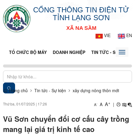
CỔNG THÔNG TIN ĐIỆN TỬ
TỈNH LẠNG SƠN
XÃ NA SẦM
VIE
EN
TỔ CHỨC BỘ MÁY
DOANH NGHIỆP
TIN TỨC - SỰ KIỆN
Toggle
naviga
Trang chủ
Tin tức - Sự kiện
xây dựng nông thôn mới
+
A
Thứ ba, 01/07/2025
|
17:26
A
|
-
A
Vũ Sơn chuyển đổi cơ cấu cây trồng
mang lại giá trị kinh tế cao