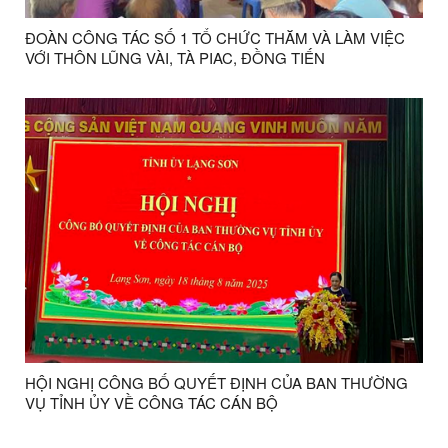
ĐOÀN CÔNG TÁC SỐ 1 TỔ CHỨC THĂM VÀ LÀM VIỆC
VỚI THÔN LŨNG VÀI, TÀ PIAC, ĐỒNG TIẾN
HỘI NGHỊ CÔNG BỐ QUYẾT ĐỊNH CỦA BAN THƯỜNG
VỤ TỈNH ỦY VỀ CÔNG TÁC CÁN BỘ