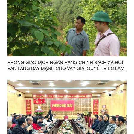
PHÒNG GIAO DỊCH NGÂN HÀNG CHÍNH SÁCH XÃ HỘI
VĂN LÃNG ĐẨY MẠNH CHO VAY GIẢI QUYẾT VIỆC LÀM,
GÓP PHẦN PHÁT TRIỂN KINH TẾ ĐỊA PHƯƠNG