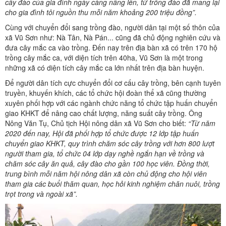
cây đào của gia đình ngày càng nâng lên, từ trồng đào đã mang lại
cho gia đình tôi nguồn thu mỗi năm khoảng 200 triệu đồng”.
Cùng với chuyển đổi sang trồng đào, người dân tại một số thôn của
xã Vũ Sơn như: Nà Tân, Nà Pán... cũng đã chủ động nghiên cứu và
đưa cây mắc ca vào trồng. Đến nay trên địa bàn xã có trên 170 hộ
trồng cây mắc ca, với diện tích trên 40ha, Vũ Sơn là một trong
những xã có diện tích cây mắc ca lớn nhất trên địa bàn huyện.
Để người dân tích cực chuyển đổi cơ cấu cây trồng, bên cạnh tuyên
truyền, khuyến khích, các tổ chức hội đoàn thể xã cũng thường
xuyên phối hợp với các ngành chức năng tổ chức tập huấn chuyển
giao KHKT để nâng cao chất lượng, năng suất cây trồng. Ông
Nông Văn Tụ, Chủ tịch Hội nông dân xã Vũ Sơn cho biết:
“Từ năm
2020 đến nay, Hội đã phối hợp tổ chức được 12 lớp tập huấn
chuyển giao KHKT, quy trình chăm sóc cây trồng với hơn 800 lượt
người tham gia, tổ chức 04 lớp dạy nghề ngắn hạn về trồng và
chăm sóc cây ăn quả, cây đào cho gần 100 học viên. Đồng thời,
trung bình mỗi năm hội nông dân xã còn chủ động cho hội viên
tham gia các buổi thăm quan, học hỏi kinh nghiệm chăn nuôi, trồng
trọt trong và ngoài xã”.