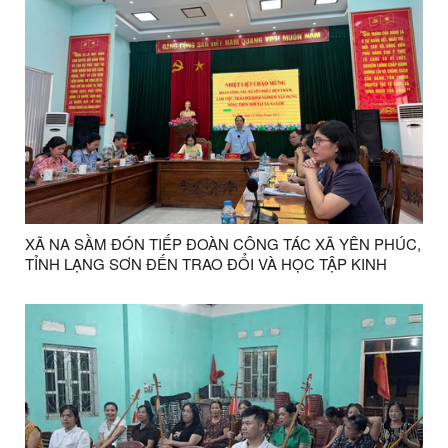
XÃ NA SẦM ĐÓN TIẾP ĐOÀN CÔNG TÁC XÃ YÊN PHÚC,
TỈNH LẠNG SƠN ĐẾN TRAO ĐỔI VÀ HỌC TẬP KINH
NGHIỆM VỀ MÔ HÌNH TRỒNG CÂY MACA