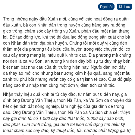
Đọc bài
Lưu
Trong những ngày đầu Xuân mới, cùng với các hoạt động ra quân
đầu xuân, bà con Nhân dân trong huyện cũng hăng say ra đồng
gieo trồng, chăm sóc cây trồng vụ Xuân, phấn đấu một năm thắng
lợi. Để tạo động lực, khí thế thi đua lao động trong sản xuất cho bà
con Nhân dân trên địa bàn huyện. Chúng tôi mời quý vị cùng đến
thăm một địa phương tiêu biểu của huyện trong việc chuyển đổi cơ
cấu cây trồng mang lại hiệu quả kinh tế cao. Địa phương mà chúng
nói đến là xã Vũ Sơn, ấn tượng khi đến đây bởi sự tư duy nhạy bén,
biết nắm bắt nhu cầu của thị trường hiện nay. Người dân nơi đây,
đã thay áo mới cho những bãi nương kém hiệu quả, sang một màu
xanh trù phú bởi những vườn cây có giá trị kinh tế cao. Qua đó giúp
nâng cao thu nhập trên cùng một đơn vị diện tích canh tác.
Nhận thấy hiệu quả kinh tế từ cây đào, từ năm 2010 đến nay, gia
đình ông Dương Văn Thiệu, thôn Nà Pán, xã Vũ Sơn đã chuyển đổi
hết diện tích đất nông nghiệp, lâm nghiệp của gia đình để trồng
đào. Ông Dương Văn Thiệu, thôn Nà Pán xã Vũ Sơn chia sẻ:
“Hiện
nay gia đình tôi có 1.000 cây đào thất thốn, 2.000 cây đào bích,
đào phai. Qúa trình trồng, gia đình tôi luôn chủ động tìm hiểu kỹ
thuật chăm sóc cây đào, kỹ thuật uốn, tỉa, nhờ đó chất lượng giá trị