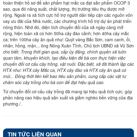
hoàn thiện hồ sơ để sản phẩm hạt mắc ca đạt sản phẩm OCOP 3
sao, qua đó năng suất, chất lượng, thị trường tiêu thụ được mở
rộng. Ngoài ra xã tích cực hỗ trợ người dân tiếp cận các nguồn vốn
vay ưu đãi của Nhà nước, các chương trình hỗ trợ dự án phát triển
nông thôn. Nhờ đó, diện tích chuyển đổi của xã ngày càng mở
rộng, hiện toàn xã có hơn 50ha cây đào cảnh; hơn 40ha cây mắc
ca; trên 100ha cây ăn quả như: Quýt vàng Bắc Sơn, cam canh, ổi,
nhãn, hồng, mận... ông Nông Xuân Tỉnh, Chủ tịch UBND xã Vũ Sơn
cho biết:
Trong thời gian qua, cấp ủy đảng, chính quyền xã luôn
quan tâm, khuyến khích, tạo điều kiện để bà con thực hiện việc
chuyển đổi cơ cấu cây trồng, vật nuôi. Đặc biệt, xã đã thành lập các
HTX như: HTX cây Mắc ca, HTX cây đào và HTX cây ăn quả có
múi... Đồng thời liên kết bao tiêu sản phẩm, cung cấp các vật tư
chăm sóc cây trồng cho bà con để đạt hiệu quả cao.
Từ chuyển đổi cơ cấu cây trồng đã mang lại hiệu quả tích cực, góp
phần nâng cao hiệu quả sản xuất và giảm nghèo bền vững của địa
phương./.
TIN TỨC LIÊN QUAN