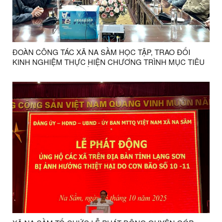
ĐOÀN CÔNG TÁC XÃ NA SẦM HỌC TẬP, TRAO ĐỔI
KINH NGHIỆM THỰC HIỆN CHƯƠNG TRÌNH MỤC TIÊU
QUỐC GIA PHÁT TRIỂN KINH TẾ - XÃ HỘI VÙNG ĐỒNG
BÀO DÂN TỘC THIỂU SỐ VÀ MIỀN NÚI