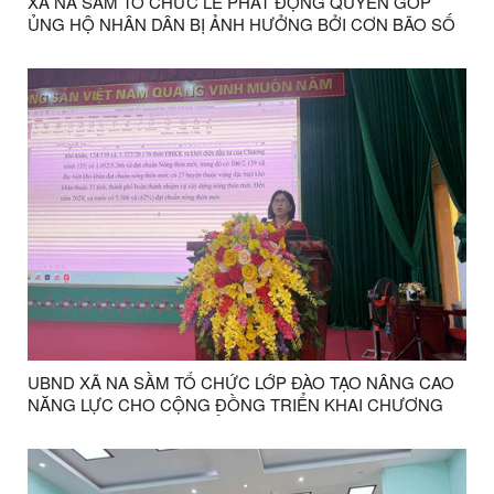
XÃ NA SẦM TỔ CHỨC LỄ PHÁT ĐỘNG QUYÊN GÓP
ỦNG HỘ NHÂN DÂN BỊ ẢNH HƯỞNG BỞI CƠN BÃO SỐ
11 (MATMO)
UBND XÃ NA SẦM TỔ CHỨC LỚP ĐÀO TẠO NÂNG CAO
NĂNG LỰC CHO CỘNG ĐỒNG TRIỂN KHAI CHƯƠNG
TRÌNH MTQG PHÁT TRIỂN KT-XH VÙNG ĐỒNG BÀO
DÂN TỘC THIỂU SỐ VÀ MIỀN NÚI NĂM 2025