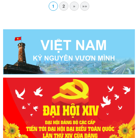
1
2
»
»»