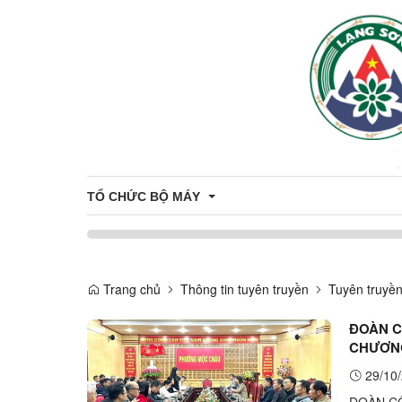
TỔ CHỨC BỘ MÁY
Đảng Uỷ
Trang chủ
Thông tin tuyên truyền
Tuyên truyề
Hội đồng nhân dân xã
ĐOÀN C
CHƯƠNG
Uỷ ban nhân dân xã
ĐỒNG B
29/10/
Uỷ ban MTTQ Việt Nam xã
ĐOÀN CÔ