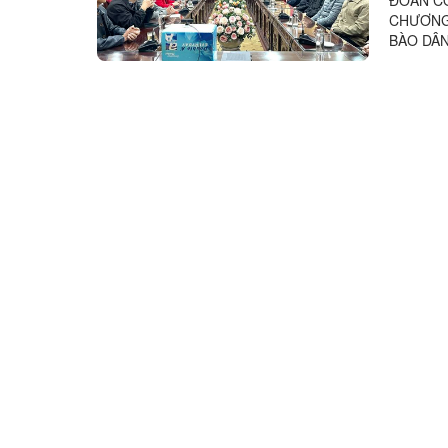
CHƯƠNG 
BÀO DÂN 
mục tiêu 
...