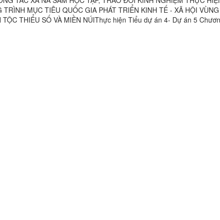
TRÌNH MỤC TIÊU QUỐC GIA PHÁT TRIỂN KINH TẾ - XÃ HỘI VÙN
TỘC THIỂU SỐ VÀ MIỀN NÚIThực hiện Tiểu dự án 4- Dự án 5 Chương
quốc gia phát triển kinh tế - xã hội vùng đồng bào dân tộc thiểu số và 