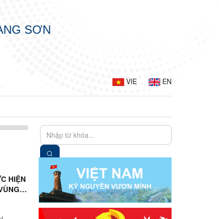
LẠNG SƠN
VIE
EN
ỰC HIỆN
 VÙNG
N