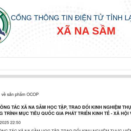
CỔNG THÔNG TIN ĐIỆN TỬ TỈNH 
XÃ NA SẦM
n về sản phẩm OCOP
ÔNG TÁC XÃ NA SẦM HỌC TẬP, TRAO ĐỔI KINH NGHIỆM TH
 TRÌNH MỤC TIÊU QUỐC GIA PHÁT TRIỂN KINH TẾ - XÃ HỘI
ÀO DÂN TỘC THIỂU SỐ VÀ MIỀN NÚI
2025 22:50
NG TÁC XÃ NA SẦM HỌC TẬP, TRAO ĐỔI KINH NGHIỆM THỰC HIỆ