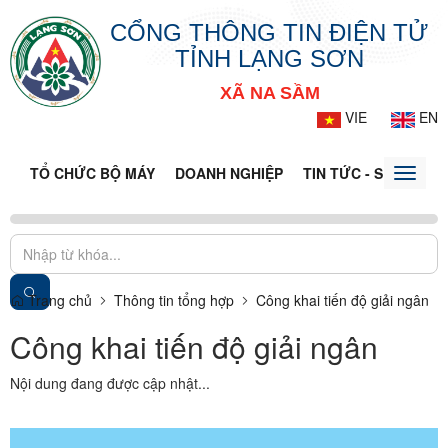
CỔNG THÔNG TIN ĐIỆN TỬ
TỈNH LẠNG SƠN
XÃ NA SẦM
VIE
EN
TỔ CHỨC BỘ MÁY
DOANH NGHIỆP
TIN TỨC - SỰ KIỆN
Toggle
naviga
Trang chủ
Thông tin tổng hợp
Công khai tiến độ giải ngân
Công khai tiến độ giải ngân
Nội dung đang được cập nhật...