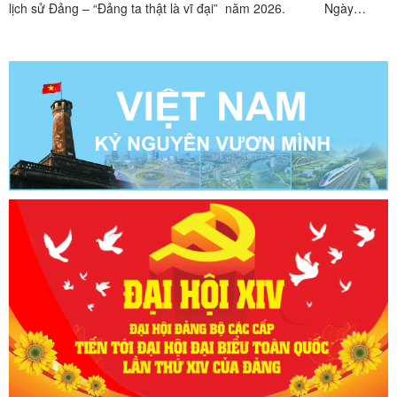
lịch sử Đảng – “Đảng ta thật là vĩ đại” năm 2026. Ngày
19/01/2026, Trung tâm chính trị xã Na Sầm tổ chức lớp bồi dưỡng
chuyên đề lịch sử Đảng – “Đảng ta thật là vĩ đại” năm 2026.Tham
gia lớp học có 73 học viên là đảng viên, ...