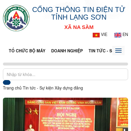
CỔNG THÔNG TIN ĐIỆN TỬ
TỈNH LẠNG SƠN
XÃ NA SẦM
VIE
EN
TỔ CHỨC BỘ MÁY
DOANH NGHIỆP
TIN TỨC - SỰ KIỆN
Toggle
naviga
Trang chủ
Tin tức - Sự kiện
Xây dựng đảng