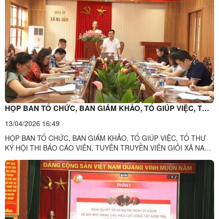
năm 2026”.Đến dự và chỉ đạo, khai mạc Hội thi có đồng chí Đỗ
Minh Tuấn, Bí ...
HỌP BAN TỔ CHỨC, BAN GIÁM KHẢO, TỔ GIÚP VIỆC, TỔ
THƯ KÝ HỘI THI BÁO CÁO VIÊN, TUYÊN TRUYỀN VIÊN
13/04/2026 16:49
GIỎI XÃ NA SẦM NĂM 2026
HỌP BAN TỔ CHỨC, BAN GIÁM KHẢO, TỔ GIÚP VIỆC, TỔ THƯ
KÝ HỘI THI BÁO CÁO VIÊN, TUYÊN TRUYỀN VIÊN GIỎI XÃ NA
SẦM NĂM 2026Chiều ngày 09/4/2026, đồng chí Trần Văn Ba - Phó
Bí thư Thường trực Đảng ủy xã , Trưởng Ban tổ chức Hội thi Báo
cáo viên, Tuyên truyền viên giỏi xã Na Sầm năm 2026 chủ trì cuộc
họp ...