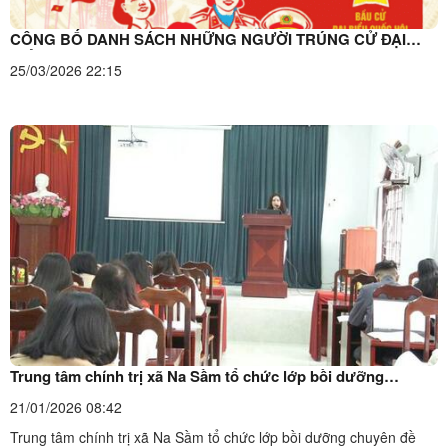
CÔNG BỐ DANH SÁCH NHỮNG NGƯỜI TRÚNG CỬ ĐẠI
BIỂU HĐND XÃ NA SẦM, NHIỆM KỲ 2026 - 2031
25/03/2026 22:15
Trung tâm chính trị xã Na Sầm tổ chức lớp bồi dưỡng
chuyên đề lịch sử Đảng – “Đảng ta thật là vĩ đại” năm 2026.
21/01/2026 08:42
Trung tâm chính trị xã Na Sầm tổ chức lớp bồi dưỡng chuyên đề