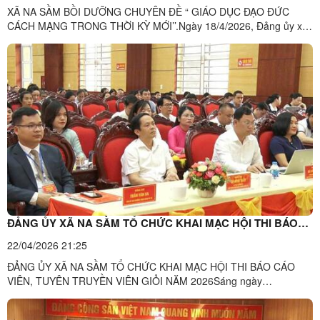
XÃ NA SẦM BỒI DƯỠNG CHUYÊN ĐỀ “ GIÁO DỤC ĐẠO ĐỨC
CÁCH MẠNG TRONG THỜI KỲ MỚI’’.Ngày 18/4/2026, Đảng ủy xã
Na Sầm tổ chức lớp bồi dưỡng chuyên đề “ Giáo dục đạo đức cách
mạng trong thời kỳ mới”. Dự lớp bồi dưỡng có Phó giáo sư, Tiến sĩ
Lê Văn Cường – Phó viện trưởng Viện xây dựng Đảng, Giám đốc ...
ĐẢNG ỦY XÃ NA SẦM TỔ CHỨC KHAI MẠC HỘI THI BÁO
CÁO VIÊN, TUYÊN TRUYỀN VIÊN GIỎI NĂM 2026
22/04/2026 21:25
ĐẢNG ỦY XÃ NA SẦM TỔ CHỨC KHAI MẠC HỘI THI BÁO CÁO
VIÊN, TUYÊN TRUYỀN VIÊN GIỎI NĂM 2026Sáng ngày
22/4/2026, tại Hội trường UBND xã Na Sầm, Đảng ủy xã Na Sầm
đã tổ chức khai mạc Hội thi “Báo cáo viên, tuyên truyền viên giỏi