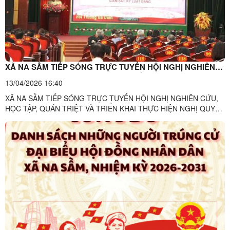
XÃ NA SẦM TIẾP SÓNG TRỰC TUYẾN HỘI NGHỊ NGHIÊN
CỨU, HỌC TẬP, QUÁN TRIỆT VÀ TRIỂN KHAI THỰC HIỆN
13/04/2026 16:40
NGHỊ QUYẾT HỘI NGHỊ LẦN THỨ HAI BAN CHẤP HÀNH
XÃ NA SẦM TIẾP SÓNG TRỰC TUYẾN HỘI NGHỊ NGHIÊN CỨU,
TRUNG ƯƠNG ĐẢNG KHÓA XIV.
HỌC TẬP, QUÁN TRIỆT VÀ TRIỂN KHAI THỰC HIỆN NGHỊ QUYẾT
HỘI NGHỊ LẦN THỨ HAI BAN CHẤP HÀNH TRUNG ƯƠNG ĐẢNG
KHÓA XIV. Ngày 13/04/2026, Ban Thường vụ Đảng ủy xã Na Sầm
tổ chức tiếp sóng trực tuyến Hội nghị toàn quốc nghiên cứu, học
tập, quán triệt và ...