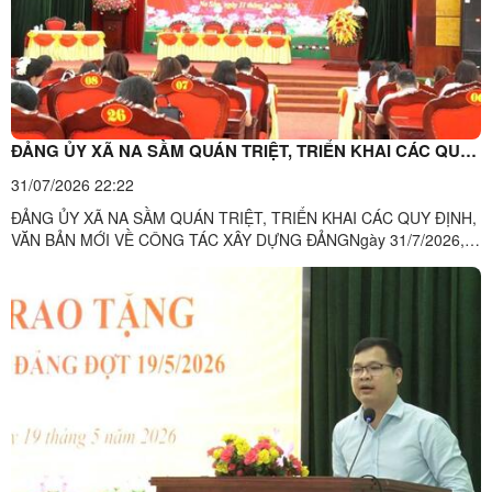
ĐẢNG ỦY XÃ NA SẦM QUÁN TRIỆT, TRIỂN KHAI CÁC QUY
ĐỊNH, VĂN BẢN MỚI VỀ CÔNG TÁC XÂY DỰNG ĐẢNG
31/07/2026 22:22
ĐẢNG ỦY XÃ NA SẦM QUÁN TRIỆT, TRIỂN KHAI CÁC QUY ĐỊNH,
VĂN BẢN MỚI VỀ CÔNG TÁC XÂY DỰNG ĐẢNGNgày 31/7/2026,
Đảng ủy xã Na Sầm tổ chức Hội nghị quán triệt, triển khai thực hiện
các quy định, quyết định của Ban Bí thư và các văn bản mới có
hiệu lực thi hành trong lĩnh vực xây dựng Đảng; đồng thời ...