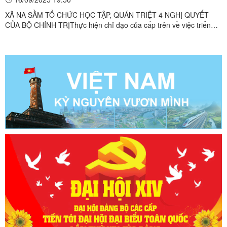
XÃ NA SẦM TỔ CHỨC HỌC TẬP, QUÁN TRIỆT 4 NGHỊ QUYẾT
CỦA BỘ CHÍNH TRỊThực hiện chỉ đạo của cấp trên về việc triển
khai học tập, quán triệt các nghị quyết mới ban hành của Bộ Chính
trị, trong thời gian vừa qua, Đảng ủy xã Na Sầm đã tổ chức Hội
nghị học tập, tuyên truyền 4 nghị quyết quan trọng do Bộ ...