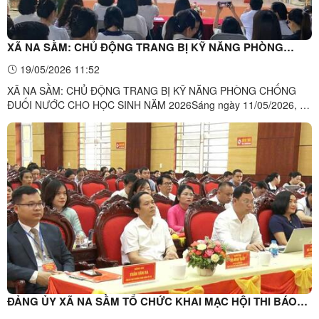
XÃ NA SẦM: CHỦ ĐỘNG TRANG BỊ KỸ NĂNG PHÒNG
CHỐNG ĐUỐI NƯỚC CHO HỌC SINH NĂM 2026
19/05/2026 11:52
XÃ NA SẦM: CHỦ ĐỘNG TRANG BỊ KỸ NĂNG PHÒNG CHỐNG
ĐUỐI NƯỚC CHO HỌC SINH NĂM 2026Sáng ngày 11/05/2026, tại
Trường Phổ thông DTNT THCS và THPT Văn Lãng, Trung tâm Học
tập cộng đồng xã Na Sầm đã phối hợp với Công an xã và nhà
trường tổ chức buổi tuyên truyền chuyên đề “Phòng chống tai nạn
đuối nước ...
ĐẢNG ỦY XÃ NA SẦM TỔ CHỨC KHAI MẠC HỘI THI BÁO
CÁO VIÊN, TUYÊN TRUYỀN VIÊN GIỎI NĂM 2026