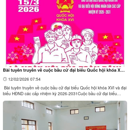
KHÓA XIV. Ngày 13/04/2026, Ban Thường vụ Đảng ủy xã Na Sầm
tổ chức tiếp sóng trực tuyến Hội nghị toàn quốc nghiên cứu, học
tập, quán triệt và ...
Bài tuyên truyền về cuộc bầu cử đại biểu Quốc hội khóa XVI
và đại biểu HĐND các cấp nhiệm kỳ 2026-2031
12/02/2026 07:54
Bài tuyên truyền về cuộc bầu cử đại biểu Quốc hội khóa XVI và đại
biểu HĐND các cấp nhiệm kỳ 2026-2031Cuộc bầu cử đại biểu
Quốc hội khóa XVI và đại biểu Hội đồng nhân dân (HĐND) các cấp
nhiệm kỳ 2026 – 2031 là sự kiện chính trị trọng đại của đất nước,
có ý nghĩa đặc biệt quan trọng đối với sự phát ...