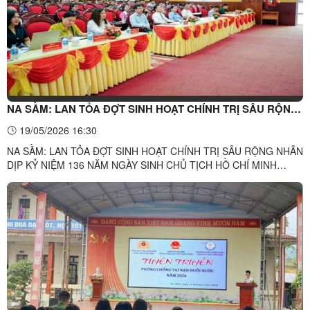
NA SẦM: LAN TỎA ĐỢT SINH HOẠT CHÍNH TRỊ SÂU RỘNG
NHÂN DỊP KỶ NIỆM 136 NĂM NGÀY SINH CHỦ TỊCH HỒ CHÍ
19/05/2026 16:30
MINH (19/5/1890 - 19/5/2026)
NA SẦM: LAN TỎA ĐỢT SINH HOẠT CHÍNH TRỊ SÂU RỘNG NHÂN
DỊP KỶ NIỆM 136 NĂM NGÀY SINH CHỦ TỊCH HỒ CHÍ MINH
(19/5/1890 - 19/5/2026)-----Trong không khí thiêng liêng, thành
kính kỷ niệm 136 năm Ngày sinh Chủ tịch Hồ Chí Minh vĩ đại
(19/5/1890 - 19/5/2026), sáng ngày 19/5, tại Hội trường UBND xã
Na Sầm, ...