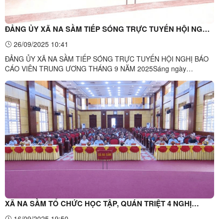
ĐẢNG ỦY XÃ NA SẦM TIẾP SÓNG TRỰC TUYẾN HỘI NGHỊ
BÁO CÁO VIÊN TRUNG ƯƠNG THÁNG 9 NĂM 2025
26/09/2025 10:41
ĐẢNG ỦY XÃ NA SẦM TIẾP SÓNG TRỰC TUYẾN HỘI NGHỊ BÁO
CÁO VIÊN TRUNG ƯƠNG THÁNG 9 NĂM 2025Sáng ngày
26/9/2025, Đảng ủy xã Na Sầm đã tổ chức tiếp sóng trực tuyến Hội
nghị Báo cáo viên Trung ương tháng 9 năm 2025 do Ban Tuyên
giáo Trung ương tổ chức.Tham dự hội nghị tại điểm cầu xã Na Sầm
có các đồng ...
XÃ NA SẦM TỔ CHỨC HỌC TẬP, QUÁN TRIỆT 4 NGHỊ
QUYẾT CỦA BỘ CHÍNH TRỊ
16/09/2025 19:50