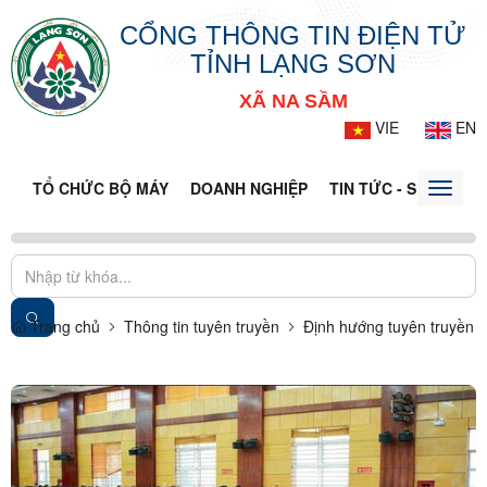
CỔNG THÔNG TIN ĐIỆN TỬ
TỈNH LẠNG SƠN
XÃ NA SẦM
VIE
EN
TỔ CHỨC BỘ MÁY
DOANH NGHIỆP
TIN TỨC - SỰ KIỆN
Toggle
naviga
Trang chủ
Thông tin tuyên truyền
Định hướng tuyên truyền