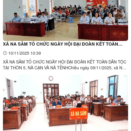
XÃ NA SẦM TỔ CHỨC NGÀY HỘI ĐẠI ĐOÀN KẾT TOÀN
DÂN TỘC TẠI THÔN 5, NÀ CẠN VÀ NÀ TỀNH
10/11/2025 10:39
XÃ NA SẦM TỔ CHỨC NGÀY HỘI ĐẠI ĐOÀN KẾT TOÀN DÂN TỘC
TẠI THÔN 5, NÀ CẠN VÀ NÀ TỀNHChiều ngày 09/11/2025, xã Na
Sầm đã tổ chức Ngày hội Đại đoàn kết toàn dân tộc tại thôn 5, thôn
Nà Cạn và thôn Nà Tềnh, thu hút đông đảo bà con nhân dân tham
gia. Đây là hoạt động thiết thực chào mừng kỷ niệm 95 năm ...