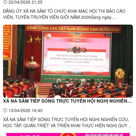
22/04/2026 21:25
ĐẢNG ỦY XÃ NA SẦM TỔ CHỨC KHAI MẠC HỘI THI BÁO CÁO
VIÊN, TUYÊN TRUYỀN VIÊN GIỎI NĂM 2026Sáng ngày
22/4/2026, tại Hội trường UBND xã Na Sầm, Đảng ủy xã Na Sầm
đã tổ chức khai mạc Hội thi “Báo cáo viên, tuyên truyền viên giỏi
năm 2026”.Đến dự và chỉ đạo, khai mạc Hội thi có đồng chí Đỗ
Minh Tuấn, Bí ...
XÃ NA SẦM TIẾP SÓNG TRỰC TUYẾN HỘI NGHỊ NGHIÊN
CỨU, HỌC TẬP, QUÁN TRIỆT VÀ TRIỂN KHAI THỰC HIỆN
13/04/2026 16:40
NGHỊ QUYẾT HỘI NGHỊ LẦN THỨ HAI BAN CHẤP HÀNH
XÃ NA SẦM TIẾP SÓNG TRỰC TUYẾN HỘI NGHỊ NGHIÊN CỨU,
TRUNG ƯƠNG ĐẢNG KHÓA XIV.
HỌC TẬP, QUÁN TRIỆT VÀ TRIỂN KHAI THỰC HIỆN NGHỊ QUYẾT
HỘI NGHỊ LẦN THỨ HAI BAN CHẤP HÀNH TRUNG ƯƠNG ĐẢNG