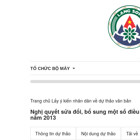
TỔ CHỨC BỘ MÁY
Đảng Uỷ
Trang chủ
Lấy ý kiến nhân dân về dự thảo văn bản
Hội đồng nhân dân xã
Nghị quyết sửa đổi, bổ sung một số điề
năm 2013
Uỷ ban nhân dân xã
Thông tin dự thảo
Nội dung dự thảo
Tải về
Uỷ ban MTTQ Việt Nam xã