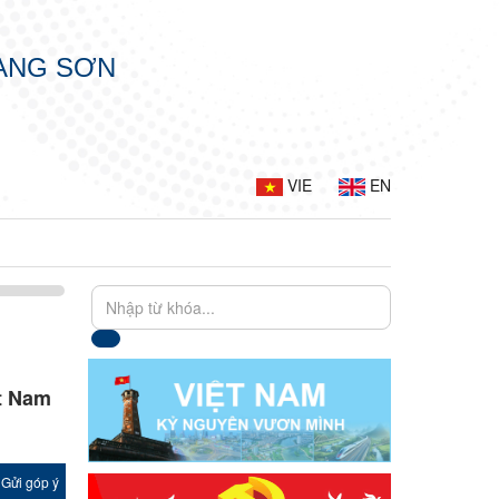
LẠNG SƠN
VIE
EN
ệt Nam
Gửi góp ý