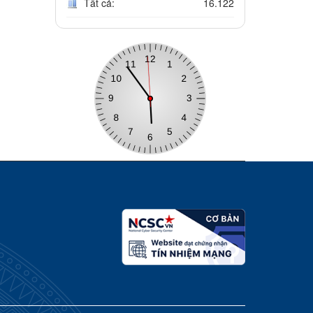
Tất cả:
16.122