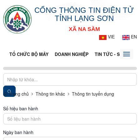
CỔNG THÔNG TIN ĐIỆN TỬ
TỈNH LẠNG SƠN
XÃ NA SẦM
VIE
EN
TỔ CHỨC BỘ MÁY
DOANH NGHIỆP
TIN TỨC - SỰ KIỆN
Toggle
naviga
Trang chủ
Thông tin khác
Thông tin tuyển dụng
Số hiệu ban hành
Ngày ban hành