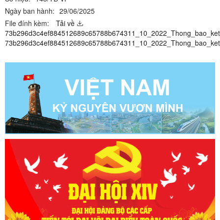
Ngày ban hành:
29/06/2025
File đính kèm:
Tải về
73b296d3c4ef884512689c65788b674311_10_2022_Thong_bao_ket_
73b296d3c4ef884512689c65788b674311_10_2022_Thong_bao_ket