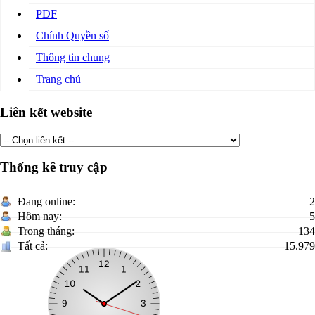
PDF
Chính Quyền số
Thông tin chung
Trang chủ
Liên kết website
Thống kê truy cập
Đang online:
2
Hôm nay:
5
Trong tháng:
134
Tất cả:
15.979