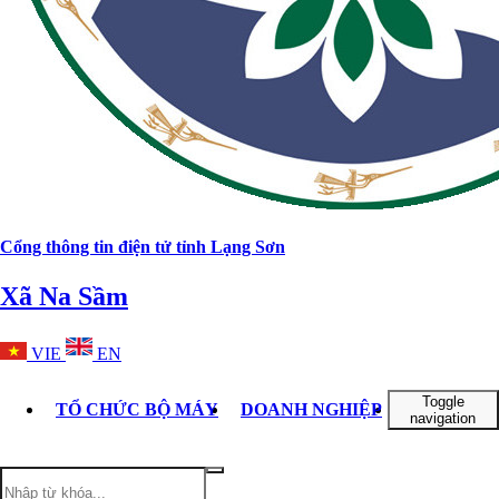
Cổng thông tin điện tử tỉnh Lạng Sơn
Xã Na Sầm
VIE
EN
Toggle
TỔ CHỨC BỘ MÁY
DOANH NGHIỆP
TIN TỨC -
navigation