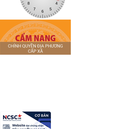
TRANG THÔNG TIN ĐIỆN TỬ XÃ NA SẦM
Trưởng Ban biên tập:
Hoàng Thanh Hoa
Địa chỉ:
Khu 2, xã Na Sầm, tỉnh Lạng Sơn
Điện thoại:
Email:
nasam@gmai.com