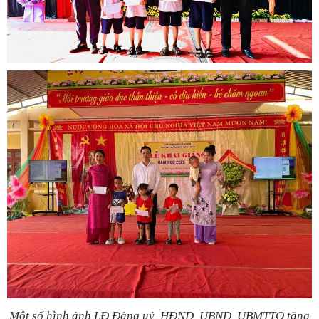
Một số hình ảnh LĐ Đảng uỷ, HĐND, UBND, UBMTTQ tặng