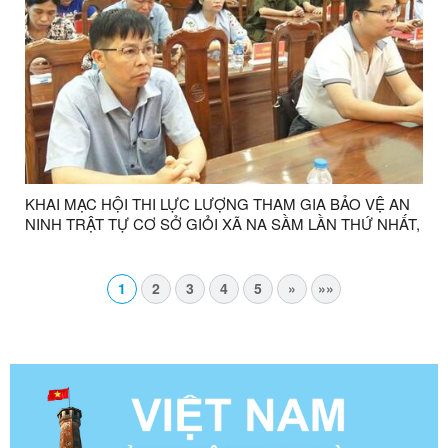
KHAI MẠC HỘI THI LỰC LƯỢNG THAM GIA BẢO VỆ AN
NINH TRẬT TỰ CƠ SỞ GIỎI XÃ NA SẦM LẦN THỨ NHẤT,
NĂM 2026.
1
2
3
4
5
»
»»