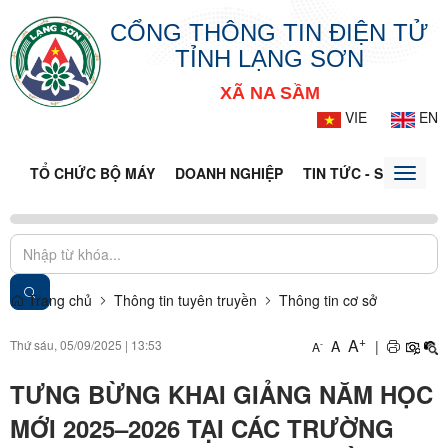
CỔNG THÔNG TIN ĐIỆN TỬ
TỈNH LẠNG SƠN
XÃ NA SẦM
VIE
EN
TỔ CHỨC BỘ MÁY
DOANH NGHIỆP
TIN TỨC - SỰ KIỆN
Toggle
naviga
Trang chủ
Thông tin tuyên truyền
Thông tin cơ sở
+
A
Thứ sáu, 05/09/2025
|
13:53
A
|
-
A
TƯNG BỪNG KHAI GIẢNG NĂM HỌC
MỚI 2025–2026 TẠI CÁC TRƯỜNG