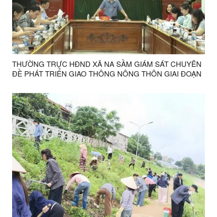
THƯỜNG TRỰC HĐND XÃ NA SẦM GIÁM SÁT CHUYÊN
ĐỀ PHÁT TRIỂN GIAO THÔNG NÔNG THÔN GIAI ĐOẠN
2026 – 2030.