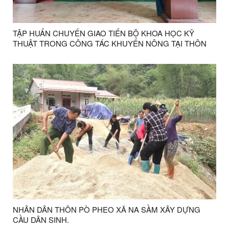
TẬP HUẤN CHUYỂN GIAO TIẾN BỘ KHOA HỌC KỸ
THUẬT TRONG CÔNG TÁC KHUYẾN NÔNG TẠI THÔN
ĐỒNG TÂN
NHÂN DÂN THÔN PÒ PHEO XÃ NA SẦM XÂY DỰNG
CẦU DÂN SINH.