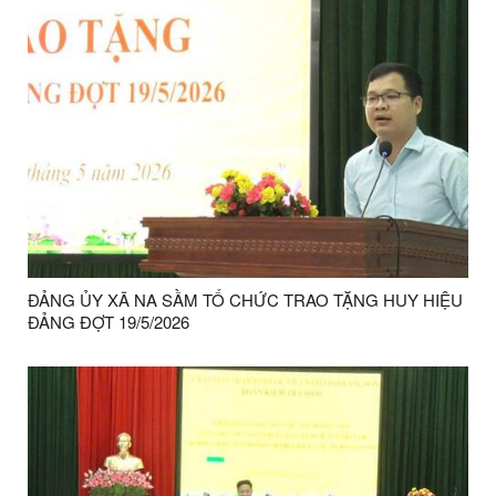
ĐẢNG ỦY XÃ NA SẦM TỔ CHỨC TRAO TẶNG HUY HIỆU
ĐẢNG ĐỢT 19/5/2026