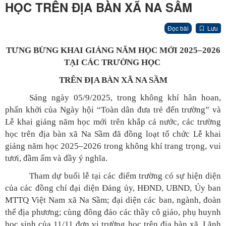
HỌC TRÊN ĐỊA BÀN XÃ NA SẦM
Đọc bài
Lưu
TƯNG BỪNG KHAI GIẢNG NĂM HỌC MỚI 2025–2026
TẠI CÁC TRƯỜNG HỌC
TRÊN ĐỊA BÀN XÃ NA SẦM
Sáng ngày 05/9/2025, trong không khí hân hoan,
phấn khởi của Ngày hội “Toàn dân đưa trẻ đến trường” và
Lễ khai giảng năm học mới trên khắp cả nước, các trường
học trên địa bàn xã Na Sầm đã đồng loạt tổ chức Lễ khai
giảng năm học 2025–2026 trong không khí trang trọng, vui
tươi, đầm ấm và đầy ý nghĩa.
Tham dự buổi lễ tại các điểm trường có sự hiện diện
của các đồng chí đại diện Đảng ủy, HĐND, UBND, Ủy ban
MTTQ Việt Nam xã Na Sầm; đại diện các ban, ngành, đoàn
thể địa phương; cùng đông đảo các thầy cô giáo, phụ huynh
học sinh của 11/11 đơn vị trường học trên địa bàn xã. Lãnh