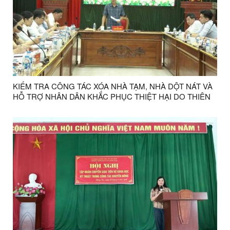
KIỂM TRA CÔNG TÁC XÓA NHÀ TẠM, NHÀ DỘT NÁT VÀ
HỖ TRỢ NHÂN DÂN KHẮC PHỤC THIỆT HẠI DO THIÊN
TAI TẠI CÁC XÃ NA SẦM, HOÀNG VĂN THỤ, THỤY
HÙNG