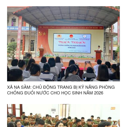
XÃ NA SẦM: CHỦ ĐỘNG TRANG BỊ KỸ NĂNG PHÒNG
CHỐNG ĐUỐI NƯỚC CHO HỌC SINH NĂM 2026