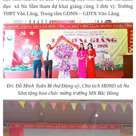
đạo xã Na Sầm tham dự khai giảng cùng 3 đơn vị: Trường
THPT Văn Lãng, Trung tâm GDNN – GDTX Văn Lãng.
Đ/c Đỗ Minh Tuấn Bí thư Đảng uỷ, Chủ tịch HĐND xã Na
Sầm tặng hoa chúc mừng trường MN Bắc Hùng