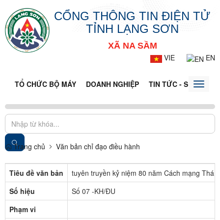
CỔNG THÔNG TIN ĐIỆN TỬ
TỈNH LẠNG SƠN
XÃ NA SẦM
VIE
EN
TỔ CHỨC BỘ MÁY
DOANH NGHIỆP
TIN TỨC - SỰ KIỆN
Toggle
naviga
Trang chủ
Văn bản chỉ đạo điều hành
Tiêu đề văn bản
tuyên truyền kỷ niệm 80 năm Cách mạng Tháng 
Số hiệu
Số 07 -KH/ĐU
Phạm vi